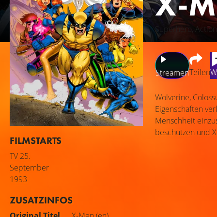
X-M
Superhero, Action
Teilen
W
Streamen
Wolverine, Coloss
Eigenschaften ver
Menschheit einzu
beschützen und Xa
FILMSTARTS
TV
25.
September
1993
ZUSATZINFOS
Original Titel
X-Men (en)