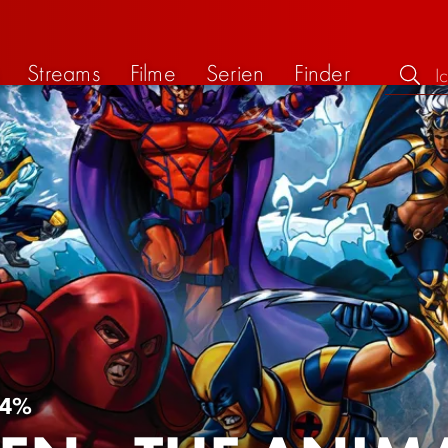
Streams
Filme
Serien
Finder
4%