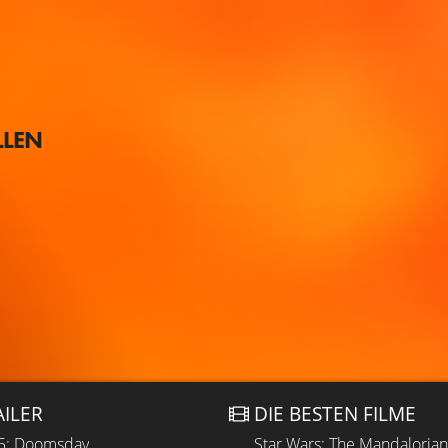
LLEN
AILER
DIE BESTEN FILME
 5: Doomsday
Star Wars: The Mandaloria