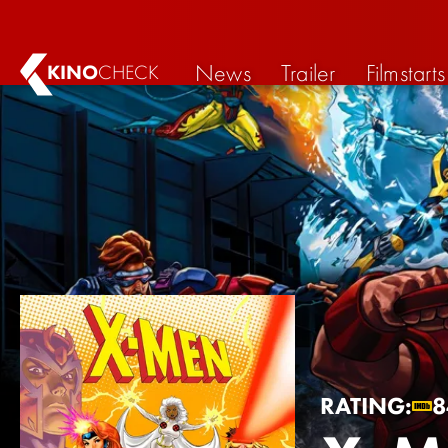
News
Trailer
Filmstarts
KINO
CHECK
RATING:
8