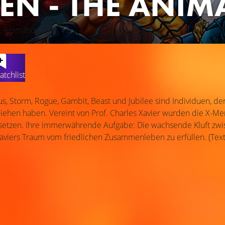
EN - THE ANIMA
, Animation · FSK 12
atchlist
us, Storm, Rogue, Gambit, Beast und Jubilee sind Individuen, 
liehen haben. Vereint von Prof. Charles Xavier wurden die X-M
setzen. Ihre immerwährende Aufgabe: Die wachsende Kluft zw
viers Traum vom friedlichen Zusammenleben zu erfüllen. (Text