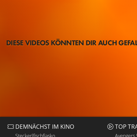
DIESE VIDEOS KÖNNTEN DIR AUCH GEFA
DEMNÄCHST IM KINO
TOP TR
Steckerlfischfiasko
Avengers