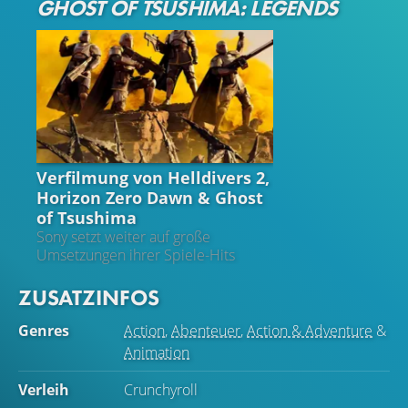
GHOST OF TSUSHIMA: LEGENDS
SONY
Verfilmung von Helldivers 2,
Horizon Zero Dawn & Ghost
of Tsushima
Sony setzt weiter auf große
Umsetzungen ihrer Spiele-Hits
ZUSATZINFOS
Genres
Action
,
Abenteuer
,
Action & Adventure
&
Animation
Verleih
Crunchyroll