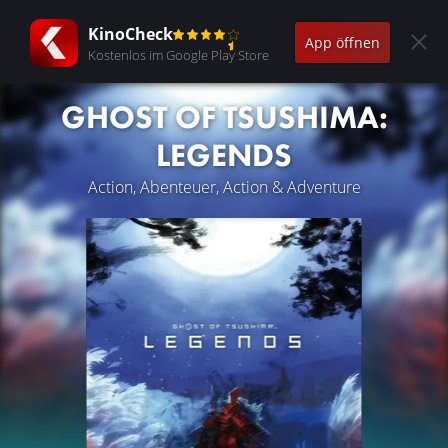
KinoCheck
App öffnen
Kostenlos im Google Play Store
GHOST OF TSUSHIMA:
LEGENDS
Action, Abenteuer, Action & Adventure