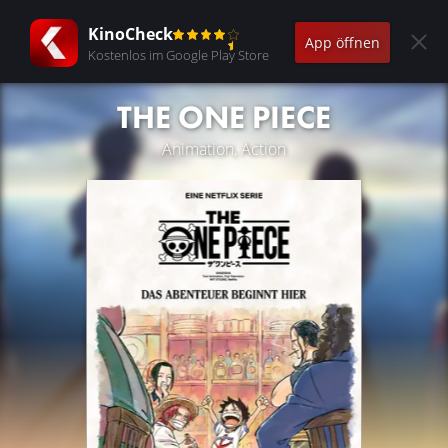
KinoCheck
App öffnen
Kostenlos im Google Play Store
THE ONE PIECE
Animation, Action