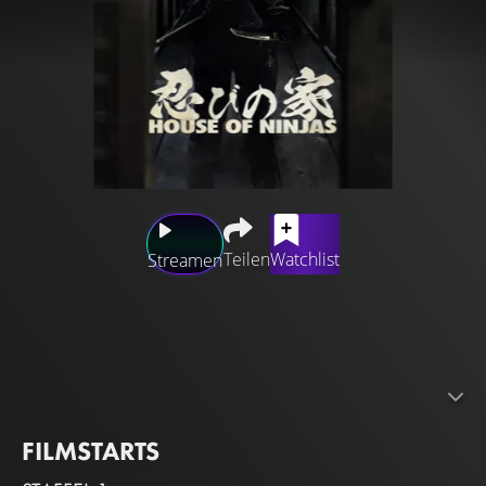
Teilen
Watchlist
Streamen
Jahre, nachdem sie sich von ihrem beeindruckenden
Ninja-Leben zurückgezogen hat, muss eine
dysfunktionale Familie wieder auf dunkle Missionen
gehen, um einer Reihe von drohenden Gefahren
entgegenzuwirken.
FILMSTARTS