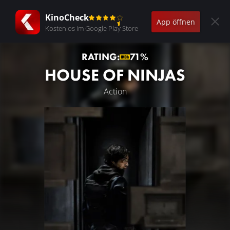
KinoCheck
App öffnen
Kostenlos im Google Play Store
RATING:
71%
HOUSE OF NINJAS
Action