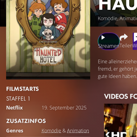
HAU
Komödie, Animati
Teilen
W
Streamen
Eine alleinerzieh
fremd, er gehört j
gute Ideen haben
FILMSTARTS
VIDEOS F
STAFFEL 1
Netflix
19. September 2025
ZUSATZINFOS
Genres
Komödie
&
Animation