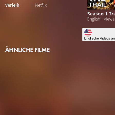
Verleih
Netflix
Season 1 Tra
English • View
Englische Videos an
ÄHNLICHE FILME