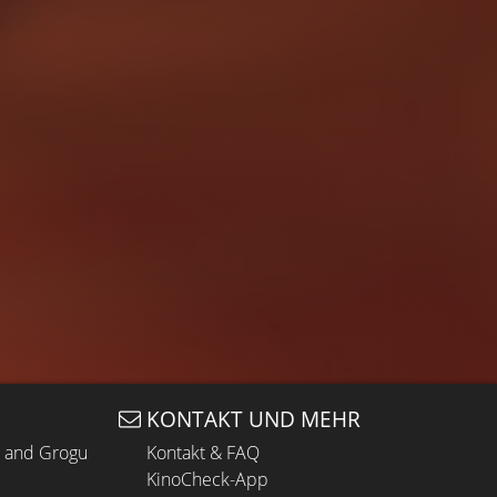
KONTAKT UND MEHR
n and Grogu
Kontakt & FAQ
KinoCheck-App