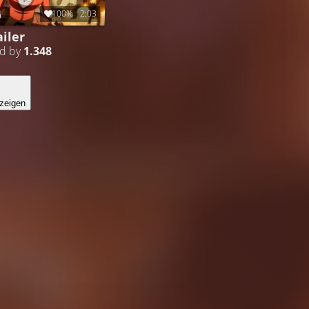
100%
2:03
iler
ed by
1.348
zeigen