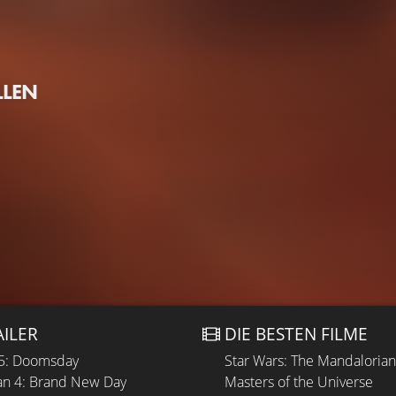
LLEN
AILER
DIE BESTEN FILME
 5: Doomsday
Star Wars: The Mandaloria
n 4: Brand New Day
Masters of the Universe