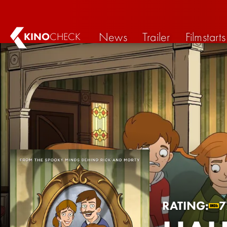
News
Trailer
Filmstarts
KINO
CHECK
RATING:
7