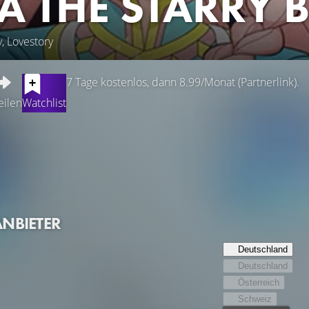
A THE STARRY 
, Lovestory
7 Tage kostenlos, dann 8.99/Monat (Partnerlink).
eilen
Watchlist
 Stadt Fortna, lebt die junge Nina als Waise. Ihre Augen, von d
und auch den der kürzlich verstorbenen Prinzessin Alisha. Als d
lle von Alisha als Prinzessin leben soll. So wird Nina zur Ersatz
s soll sie die falsche Braut des ersten Prinzen von Galgada, Se
über, von jemandem gebraucht zu werden. Doch was erkennen i
ANBIETER
Deutschland
Deutschland
Österreich
Schweiz