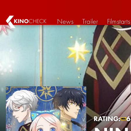
News
Trailer
Filmstarts
KINO
CHECK
RATING: