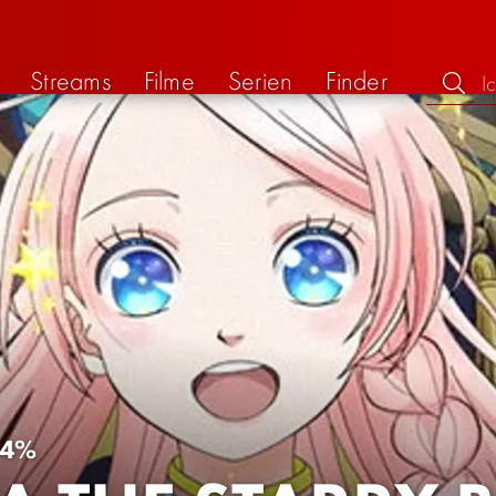
Streams
Filme
Serien
Finder
64%