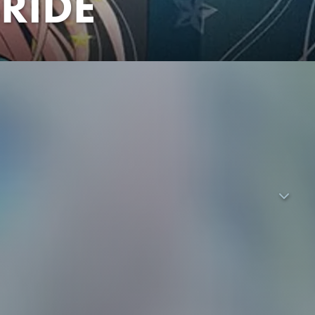
BRIDE
er tiefen blauen Farbe des Lapislazuli, gleichen denen des
er zweite Prinz von Fortna, Azure, Nina entdeckt, beschließt
prinzessin und zur Priesterin der Sterne ernannt. Nach Ablauf
tt, werden. Trotz des nahenden Schicksals empfindet Nina
hre aufrichtigen, offenen Augen?