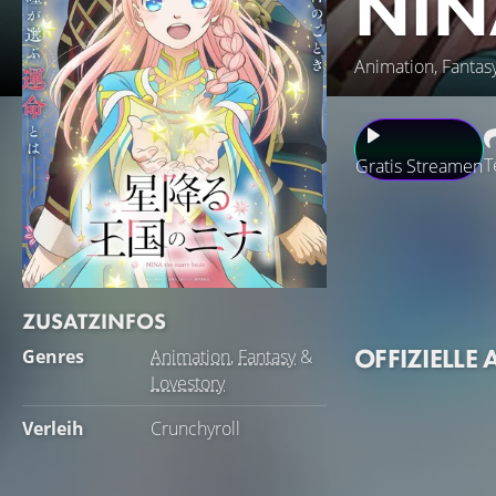
NIN
Animation, Fantasy
T
Gratis Streamen
In der malerischen
Gottes der Sterne 
er, dass sie anste
des dritten Monat
ZUSATZINFOS
einfach Glück dar
OFFIZIELLE 
Genres
Animation
,
Fantasy
&
Lovestory
Verleih
Crunchyroll