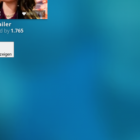
94%
1:45
iler
ed by
1.765
zeigen