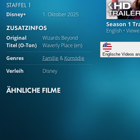
STAFFEL 1
Disney+
1. Oktober 2025
Season 1 Tra
ZUSATZINFOS
English • View
Original
Wizards Beyond
Titel (O-Ton)
Waverly Place (en)
Englische Videos an
Genres
Familie
&
Komödie
Verleih
Disney
ÄHNLICHE FILME