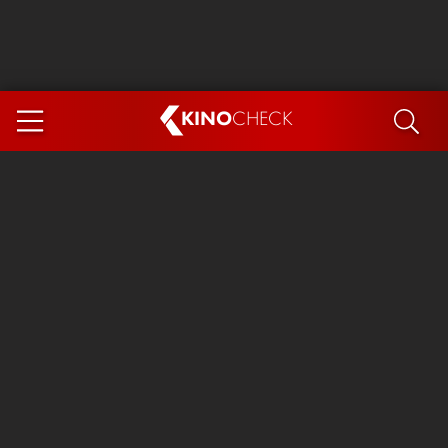
KINO
CHECK
App
DEMNÄCHST IM KINO
Steckerlfischfiasko
Ice Cream Man
Das Ende der Sterne
Exit 8
You, Me & Italy
Marsupilami