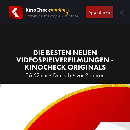
KinoCheck
App öffnen
Kostenlos im Google Play Store
DIE BESTEN NEUEN
VIDEOSPIELVERFILMUNGEN -
KINOCHECK ORIGINALS
36:52min
•
Deutsch
•
vor 2 Jahren