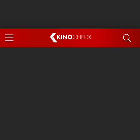
KINO
CHECK
App
DEMNÄCHST IM KINO
Steckerlfischfiasko
Ice Cream Man
Das Ende der Sterne
Exit 8
You, Me & Italy
Marsupilami