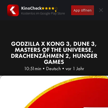
KinoCheck
App öffnen
Kostenlos im Google Play Store
GODZILLA X KONG 3, DUNE 3,
MASTERS OF THE UNIVERSE,
DRACHENZÄHMEN 2, HUNGER
GAMES
10:51min
•
Deutsch
•
vor 1 Jahr