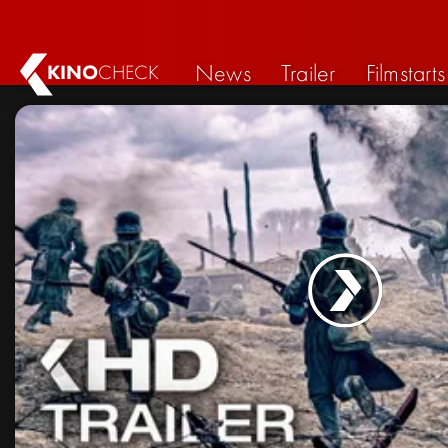
News
Trailer
Filmstarts
KINO
CHECK