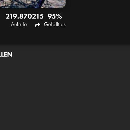
219.870
215
95%
Aufrufe
Gefällt es
LLEN