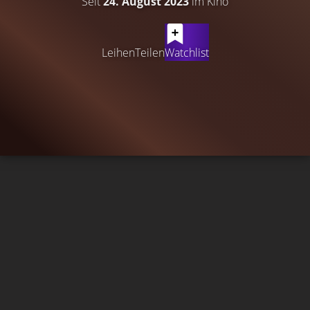
Seit
24. August 2023
im Kino
Leihen
Teilen
Watchlist