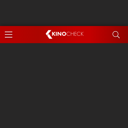
KINO
CHECK
App
DEMNÄCHST IM KINO
Steckerlfischfiasko
Ice Cream Man
Das Ende der Sterne
Exit 8
You, Me & Italy
Marsupilami