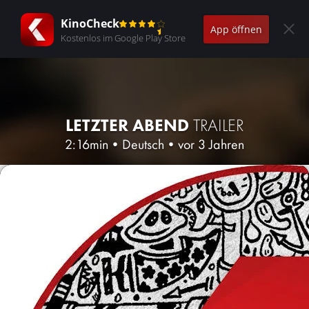
KinoCheck
App öffnen
Kostenlos im Google Play Store
LETZTER ABEND
TRAILER
2:16min
•
Deutsch
•
vor 3 Jahren