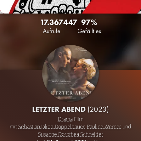
17.367
447
97%
Aufrufe
Gefällt es
LETZTER ABEND
(2023)
Drama
Film
mit
Sebastian Jakob Doppelbauer
,
Pauline Werner
und
Susanne Dorothea Schneider