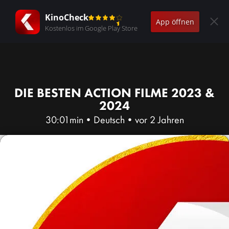
KinoCheck
App öffnen
Kostenlos im Google Play Store
DIE BESTEN ACTION FILME 2023 &
2024
30:01min
•
Deutsch
•
vor 2 Jahren