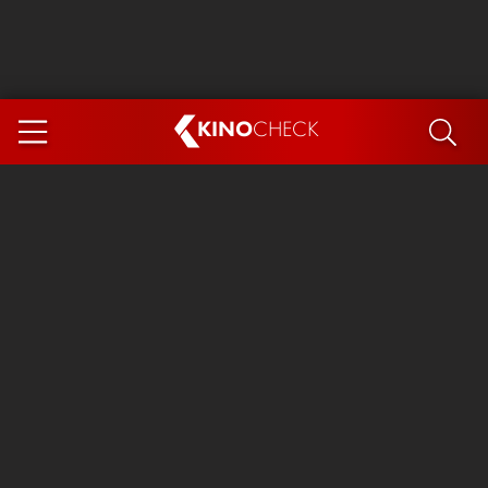
KINO
CHECK
App
DEMNÄCHST IM KINO
Steckerlfischfiasko
Ice Cream Man
Das Ende der Sterne
Exit 8
You, Me & Italy
Marsupilami