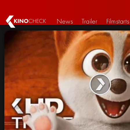
News
Trailer
Filmstarts
KINO
CHECK