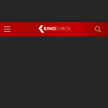
KINO
CHECK
App
DEMNÄCHST IM KINO
Steckerlfischfiasko
Ice Cream Man
Das Ende der Sterne
Exit 8
You, Me & Italy
Marsupilami