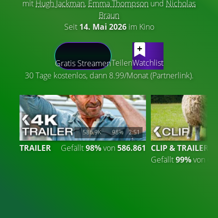
mit
Hugh Jackman
,
Emma Thompson
und
Nicholas
Braun
Seit
14. Mai 2026
im Kino
LATEST CONTENT
Teilen
Watchlist
Gratis Streamen
30 Tage kostenlos, dann 8.99/Monat (Partnerlink).
586.9K
98%
2:51
6
TRAILER
Gefällt
98%
von
586.861
CLIP & TRAILER
Gefällt
99%
von
63