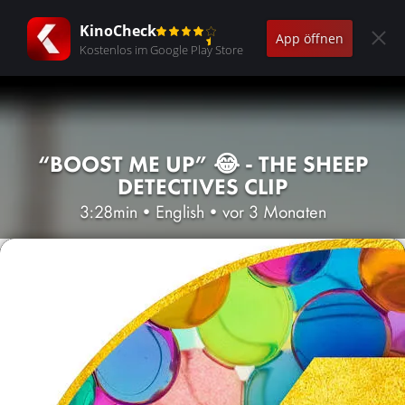
KinoCheck
App öffnen
Kostenlos im Google Play Store
“BOOST ME UP” 😂 - THE SHEEP
DETECTIVES CLIP
3:28min
•
English
•
vor 3 Monaten