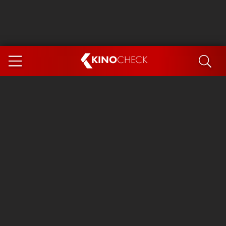
KINO
CHECK
App
DEMNÄCHST IM KINO
Steckerlfischfiasko
Ice Cream Man
Das Ende der Sterne
Exit 8
You, Me & Italy
Marsupilami