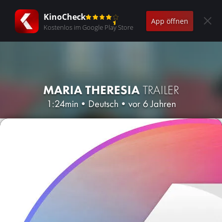
KinoCheck
App öffnen
Kostenlos im Google Play Store
MARIA THERESIA
TRAILER
1:24min
•
Deutsch
•
vor 6 Jahren