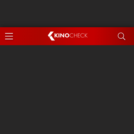
KINO
CHECK
App
DEMNÄCHST IM KINO
Steckerlfischfiasko
Ice Cream Man
Das Ende der Sterne
Exit 8
You, Me & Italy
Marsupilami