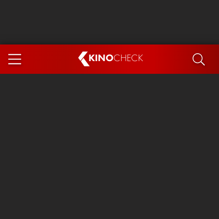
KINO
CHECK
App
DEMNÄCHST IM KINO
Steckerlfischfiasko
Ice Cream Man
Das Ende der Sterne
Exit 8
You, Me & Italy
Marsupilami