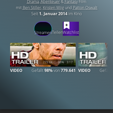
Drama
,
Abenteuer
&
Fantasy
Film
mit
Ben Stiller
,
Kristen Wiig
und
Patton Oswalt
Seit
1. Januar 2014
im Kino
LATEST CONTENT
Teilen
Watchlist
Streamen
779.6K
98%
3:17
6
VIDEO
Gefällt
98%
von
779.641
VIDEO
Gefällt