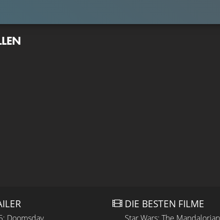
LLEN
AILER
DIE BESTEN FILME
 5: Doomsday
Star Wars: The Mandaloria