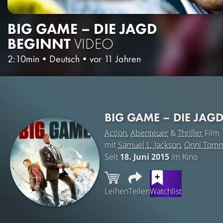
BIG GAME – DIE JAGD
BEGINNT
VIDEO
2:10min
•
Deutsch
•
vor 11 Jahren
BIG GAME – DIE JAG
Action
,
Abenteuer
&
Thriller
Film
mit
Samuel L. Jackson
,
Onni Tomm
Seit
18. Juni 2015
im Kino
Leihen
Teilen
Watchlist