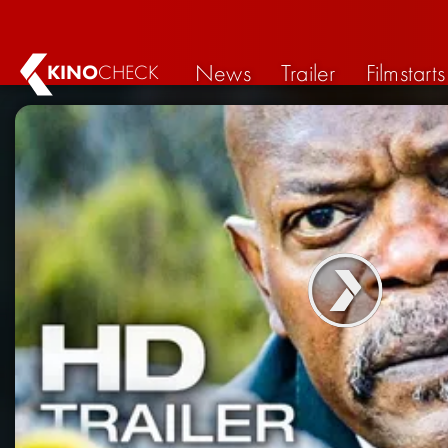
News
Trailer
Filmstarts
KINO
CHECK