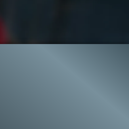
49
649