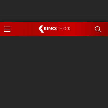
KINO
CHECK
App
DEMNÄCHST IM KINO
Steckerlfischfiasko
Ice Cream Man
Das Ende der Sterne
Exit 8
You, Me & Italy
Marsupilami