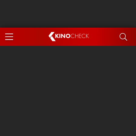
KINO
CHECK
App
DEMNÄCHST IM KINO
Steckerlfischfiasko
Ice Cream Man
Das Ende der Sterne
Exit 8
You, Me & Italy
Marsupilami