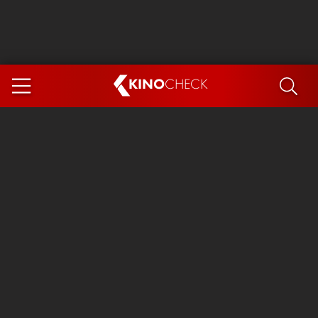
KINO
CHECK
App
DEMNÄCHST IM KINO
Steckerlfischfiasko
Ice Cream Man
Das Ende der Sterne
Exit 8
You, Me & Italy
Marsupilami