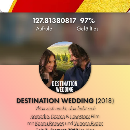
127.813
80
817
97%
Aufrufe
Gefällt es
DESTINATION WEDDING
(2018)
Was sich neckt, das liebt sich
Komödie
,
Drama
&
Lovestory
Film
mit
Keanu Reeves
und
Winona Ryder