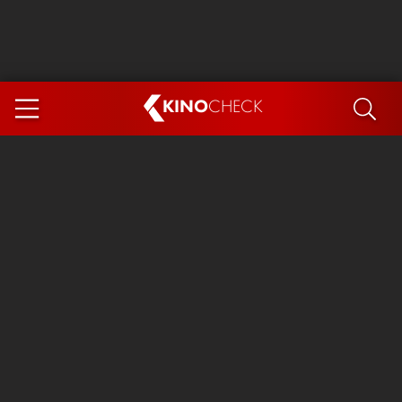
KINO
CHECK
App
DEMNÄCHST IM KINO
Steckerlfischfiasko
Ice Cream Man
Das Ende der Sterne
Exit 8
You, Me & Italy
Marsupilami