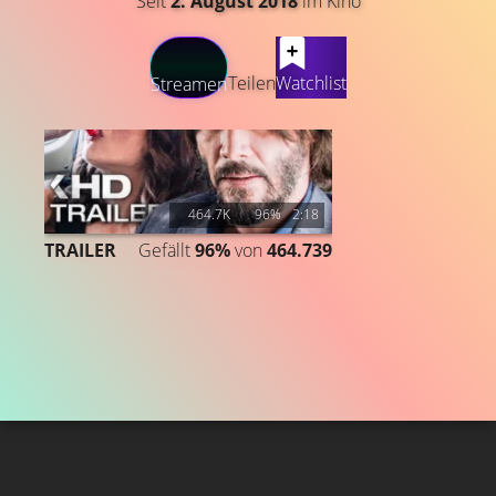
Seit
2. August 2018
im Kino
LATEST CONTENT
Teilen
Watchlist
Streamen
464.7K
96%
2:18
TRAILER
Gefällt
96%
von
464.739