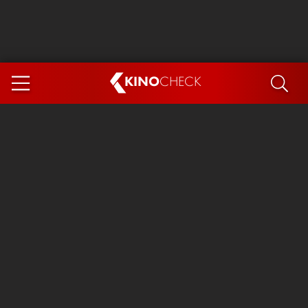
KINO
CHECK
App
DEMNÄCHST IM KINO
Steckerlfischfiasko
Ice Cream Man
Das Ende der Sterne
Exit 8
You, Me & Italy
Marsupilami