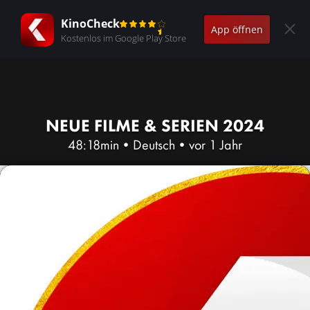
KinoCheck
App öffnen
Kostenlos im Google Play Store
NEUE FILME & SERIEN 2024
48:18min
•
Deutsch
•
vor 1 Jahr