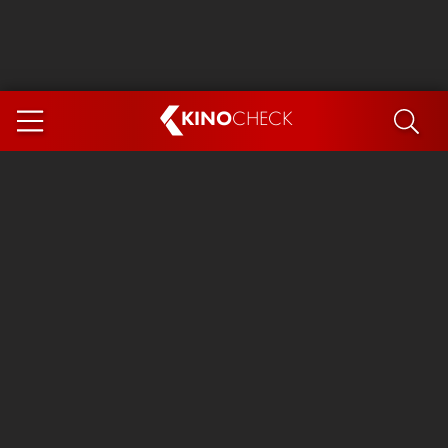
KINO
CHECK
App
DEMNÄCHST IM KINO
Steckerlfischfiasko
Ice Cream Man
Das Ende der Sterne
Exit 8
You, Me & Italy
Marsupilami