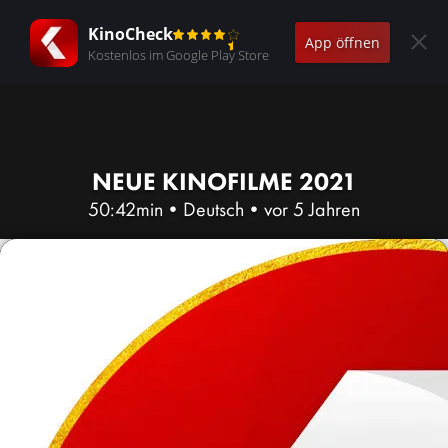
KinoCheck
App öffnen
Kostenlos im Google Play Store
NEUE KINOFILME 2021
50:42min
•
Deutsch
•
vor 5 Jahren