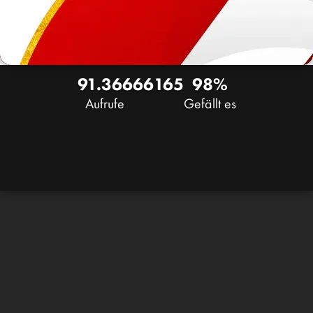
91.366
66
165
98%
Aufrufe
Gefällt es