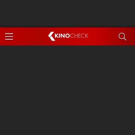
KINO
CHECK
App
DEMNÄCHST IM KINO
Steckerlfischfiasko
Ice Cream Man
Das Ende der Sterne
Exit 8
You, Me & Italy
Marsupilami