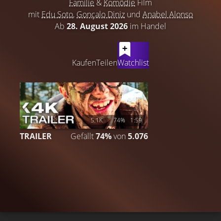
Familie
&
Komödie
Film
mit
Edu Soto
,
Gonçalo Diniz
und
Anabel Alonso
Ab
28. August 2026
im Handel
LATEST CONTENT
Kaufen
Teilen
Watchlist
5.1K
74%
1:59
TRAILER
Gefällt
74%
von
5.076