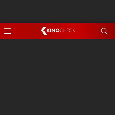
KINO
CHECK
App
DEMNÄCHST IM KINO
Steckerlfischfiasko
Ice Cream Man
Das Ende der Sterne
Exit 8
You, Me & Italy
Marsupilami