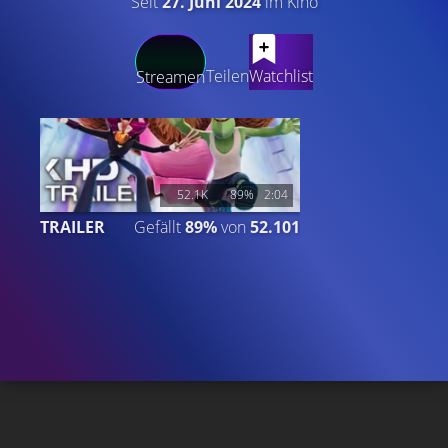
Seit
27. Juni 2024
im Kino
LATEST CONTENT
Teilen
Watchlist
Streamen
52.1K
89%
2:04
TRAILER
Gefällt
89%
von
52.101