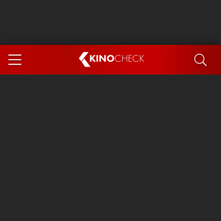
KINO
CHECK
App
DEMNÄCHST IM KINO
Steckerlfischfiasko
The Invite
Ice Cream Man
Das Ende der Sterne
Exit 8
You, Me & Italy