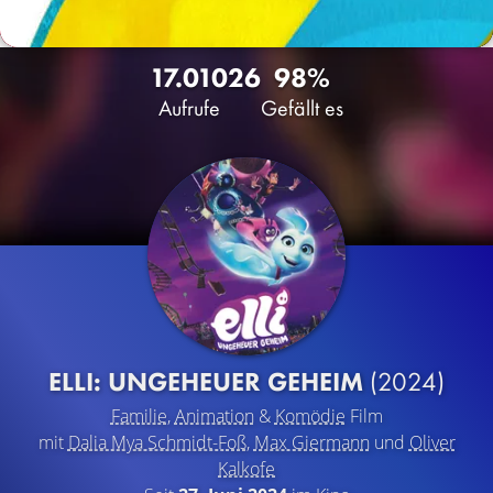
17.010
26
98%
Aufrufe
Gefällt es
ELLI: UNGEHEUER GEHEIM
(2024)
Familie
,
Animation
&
Komödie
Film
mit
Dalia Mya Schmidt-Foß
,
Max Giermann
und
Oliver
Kalkofe