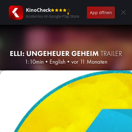
KinoCheck
App öffnen
Kostenlos im Google Play Store
ELLI: UNGEHEUER GEHEIM
TRAILER
1:10min
•
English
•
vor 11 Monaten