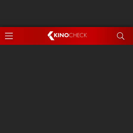
KINO
CHECK
App
DEMNÄCHST IM KINO
Steckerlfischfiasko
Ice Cream Man
Das Ende der Sterne
Exit 8
You, Me & Italy
Marsupilami