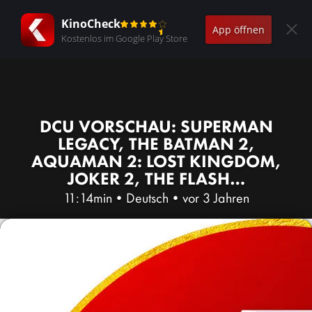
KinoCheck
App öffnen
Kostenlos im Google Play Store
DCU VORSCHAU: SUPERMAN
LEGACY, THE BATMAN 2,
AQUAMAN 2: LOST KINGDOM,
JOKER 2, THE FLASH…
11:14min
•
Deutsch
•
vor 3 Jahren