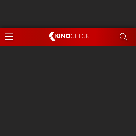
KINO
CHECK
App
DEMNÄCHST IM KINO
Steckerlfischfiasko
Ice Cream Man
Das Ende der Sterne
Exit 8
You, Me & Italy
Marsupilami