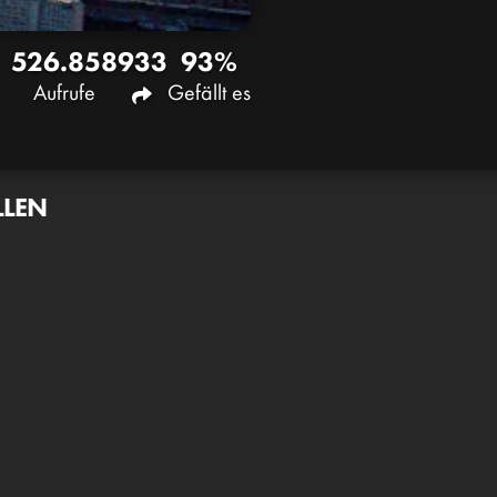
526.858
933
93%
Aufrufe
Gefällt es
LLEN