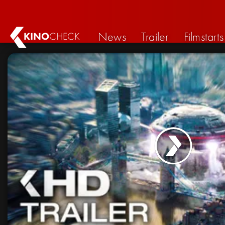
News
Trailer
Filmstarts
KINO
CHECK