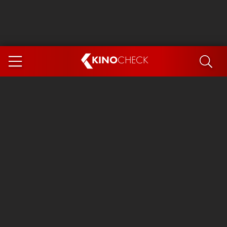
KINO
CHECK
App
DEMNÄCHST IM KINO
Steckerlfischfiasko
Ice Cream Man
Das Ende der Sterne
Exit 8
You, Me & Italy
Marsupilami