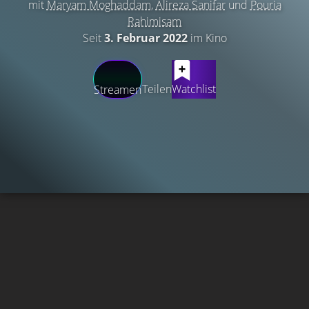
mit
Maryam Moghaddam
,
Alireza Sanifar
und
Pouria
Rahimisam
Seit
3. Februar 2022
im Kino
Teilen
Watchlist
Streamen