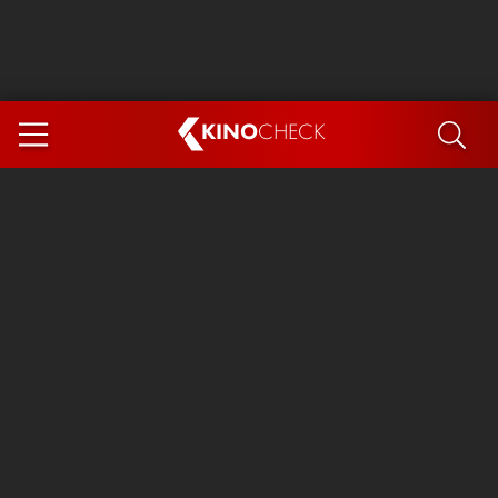
KINO
CHECK
App
DEMNÄCHST IM KINO
Steckerlfischfiasko
The Invite
Ice Cream Man
Das Ende der Sterne
Exit 8
You, Me & Italy