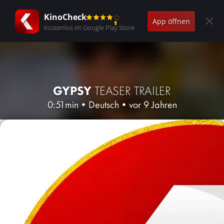
KinoCheck
App öffnen
Kostenlos im Google Play Store
GYPSY
TEASER TRAILER
0:51min
•
Deutsch
•
vor 9 Jahren