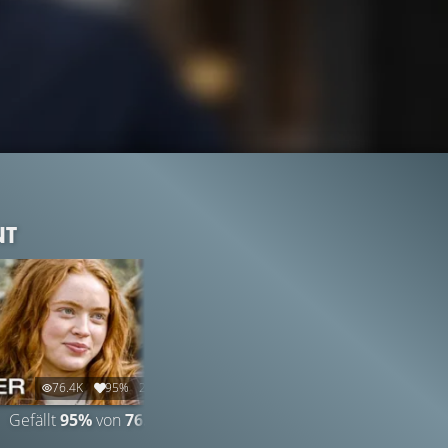
NT
76.4K
95%
2:13
Gefällt
95%
von
76.352