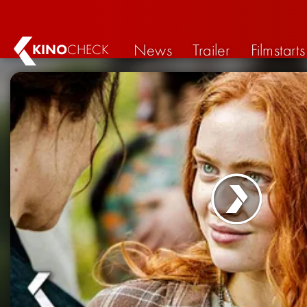
News
Trailer
Filmstarts
KINO
CHECK