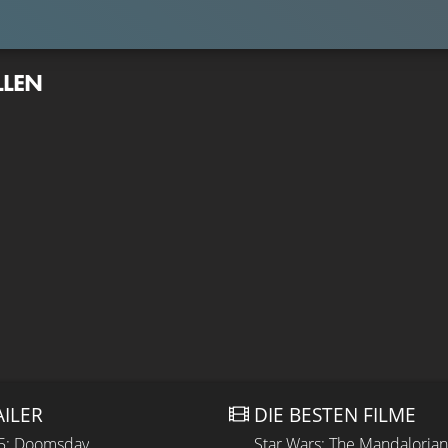
LLEN
AILER
DIE BESTEN FILME
 5: Doomsday
Star Wars: The Mandaloria