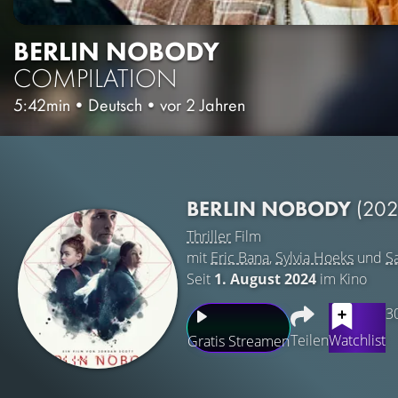
BERLIN NOBODY
COMPILATION
5:42min
•
Deutsch
•
vor 2 Jahren
BERLIN NOBODY
(202
Thriller
Film
mit
Eric Bana
,
Sylvia Hoeks
und
S
Seit
1. August 2024
im Kino
3
Teilen
Watchlist
Gratis Streamen