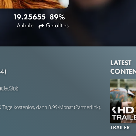
19.256
55
89%
Aufrufe
Gefällt es
LATEST
CONTE
4)
adie Sink
0 Tage kostenlos, dann 8.99/Monat (Partnerlink).
TRAILER