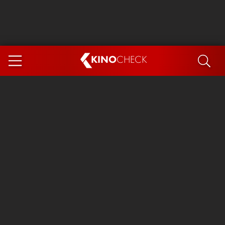
KINO
CHECK
App
DEMNÄCHST IM KINO
Steckerlfischfiasko
Ice Cream Man
Das Ende der Sterne
Exit 8
You, Me & Italy
Marsupilami