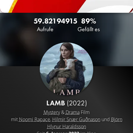
59.821
94
915
89%
Aufrufe
Gefällt es
LAMB
(2022)
Mystery
&
Drama
Film
mit
Noomi Rapace
,
Hilmir Snær Guðnason
und
Björn
Hlynur Haraldsson