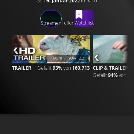
Seit
6. Januar 2022
im Kino
LATEST CONTENT
Teilen
Watchlist
Streamen
160.7K
93%
2:21
TRAILER
Gefällt
93%
von
160.713
CLIP & TRAILER
Gefällt
94%
von
19