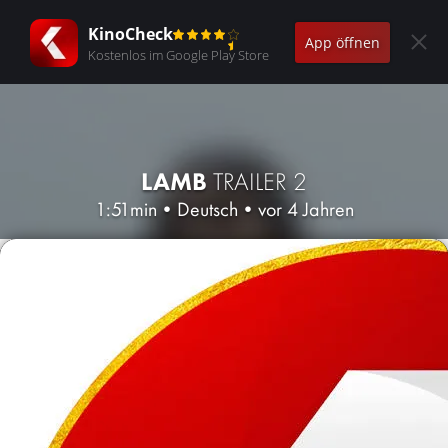
KinoCheck
App öffnen
Kostenlos im Google Play Store
LAMB
TRAILER 2
1:51min
•
Deutsch
•
vor 4 Jahren