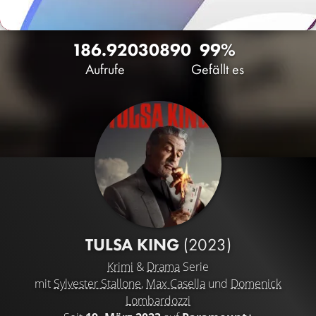
186.920
30
890
99%
Aufrufe
Gefällt es
TULSA KING
(2023)
Krimi
&
Drama
Serie
mit
Sylvester Stallone
,
Max Casella
und
Domenick
Lombardozzi