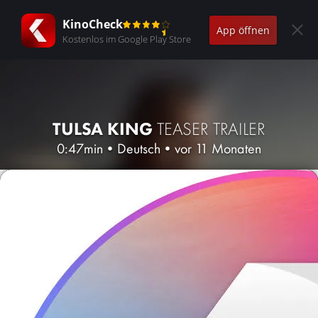
KinoCheck
App öffnen
Kostenlos im Google Play Store
TULSA KING
TEASER TRAILER
0:47min
•
Deutsch
•
vor 11 Monaten