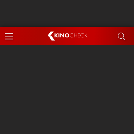
KINO
CHECK
App
DEMNÄCHST IM KINO
Spider-Man 4: Brand New Day
Steckerlfischfiasko
The Invite
Ice Cream Man
Das Ende der Sterne
Exit 8