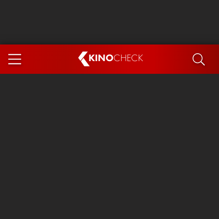
KINO
CHECK
App
DEMNÄCHST IM KINO
Steckerlfischfiasko
The Invite
Ice Cream Man
Das Ende der Sterne
Exit 8
You, Me & Italy