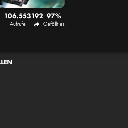
106.553
192
97%
Aufrufe
Gefällt es
LLEN