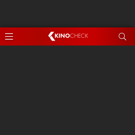
KINO
CHECK
App
DEMNÄCHST IM KINO
Steckerlfischfiasko
The Invite
Ice Cream Man
Das Ende der Sterne
Exit 8
You, Me & Italy