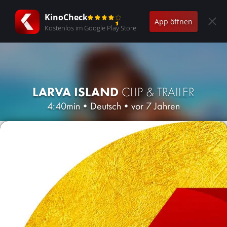
KinoCheck
App öffnen
Kostenlos im Google Play Store
LARVA ISLAND
CLIP & TRAILER
4:40min
•
Deutsch
•
vor 7 Jahren