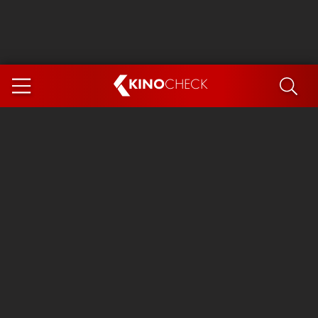
KINO
CHECK
App
DEMNÄCHST IM KINO
Steckerlfischfiasko
The Invite
Ice Cream Man
Das Ende der Sterne
Exit 8
You, Me & Italy