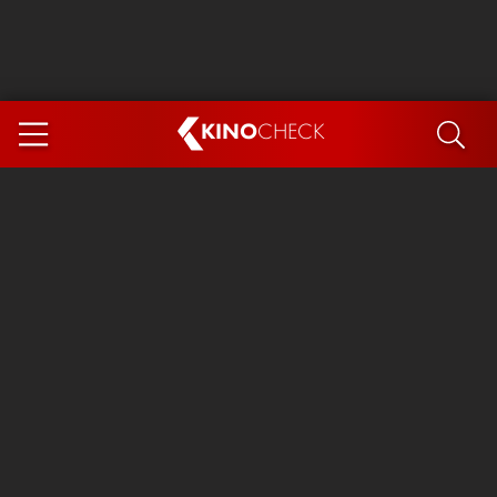
KINO
CHECK
App
DEMNÄCHST IM KINO
Steckerlfischfiasko
Ice Cream Man
Das Ende der Sterne
Exit 8
You, Me & Italy
Marsupilami