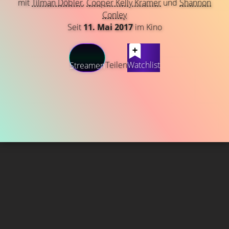
mit
Tilman Döbler
,
Cooper Kelly Kramer
und
Shannon
Conley
Seit
11. Mai 2017
im Kino
Teilen
Watchlist
Streamen