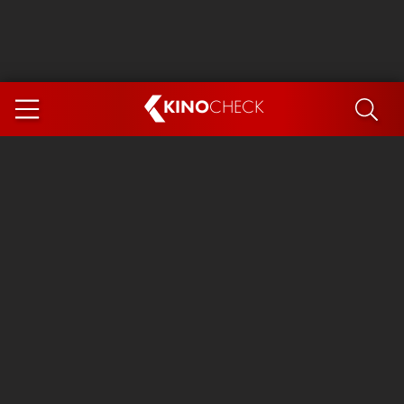
KINO
CHECK
App
DEMNÄCHST IM KINO
Steckerlfischfiasko
Ice Cream Man
Das Ende der Sterne
Exit 8
You, Me & Italy
Marsupilami