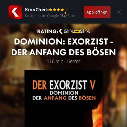
KinoCheck
App öffnen
Kostenlos im Google Play Store
RATING:
51%
51%
DOMINION: EXORZIST -
DER ANFANG DES BÖSEN
116 min · Horror