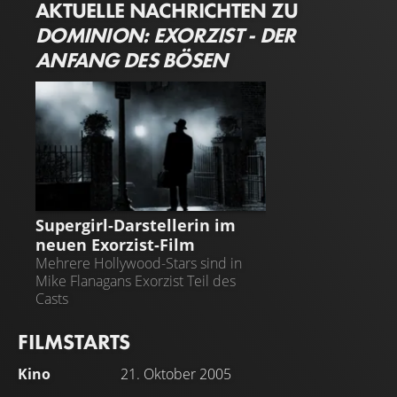
AKTUELLE NACHRICHTEN ZU
DOMINION: EXORZIST - DER
ANFANG DES BÖSEN
DER EXORZIST
Supergirl-Darstellerin im
neuen Exorzist-Film
Mehrere Hollywood-Stars sind in
Mike Flanagans Exorzist Teil des
Casts
FILMSTARTS
Kino
21. Oktober 2005