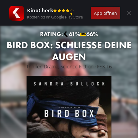
KinoCheck
App öffnen
Kostenlos im Google Play Store
RATING:
61%
66%
BIRD BOX: SCHLIESSE DEINE
AUGEN
Thriller, Drama, Science Fiction · FSK 16