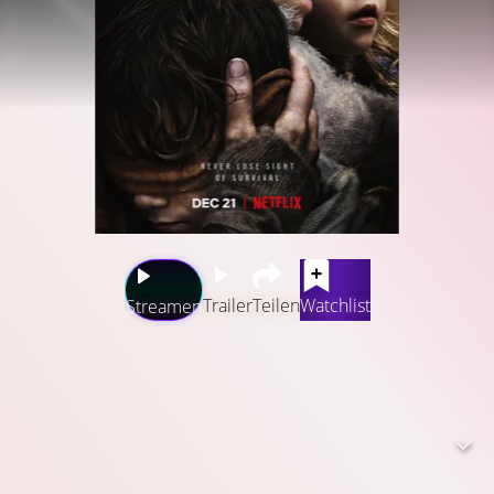
Trailer
Teilen
Watchlist
Streamen
Als eine mysteriöse Macht die Weltbevölkerung
dezimiert, ist nur eines klar: Wenn du sie siehst, bringst
du dich um. In dieser ungewissen Zeit findet Malorie
Liebe, Hoffnung und einen neuen Anfang, nur um alles
wieder zu verlieren. Jetzt muss sie mit ihren beiden