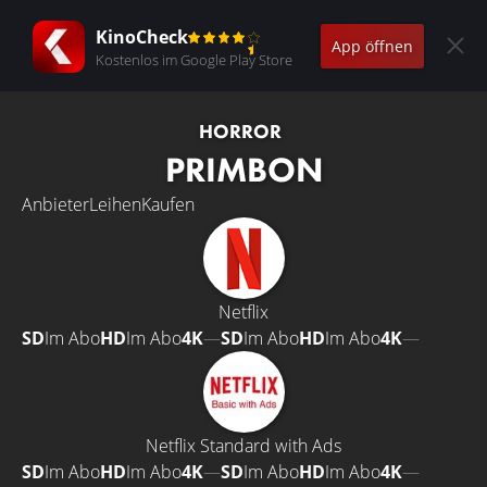
KinoCheck
App öffnen
Kostenlos im Google Play Store
HORROR
PRIMBON
Anbieter
Leihen
Kaufen
Netflix
SD
Im Abo
HD
Im Abo
4K
—
SD
Im Abo
HD
Im Abo
4K
—
Netflix Standard with Ads
SD
Im Abo
HD
Im Abo
4K
—
SD
Im Abo
HD
Im Abo
4K
—