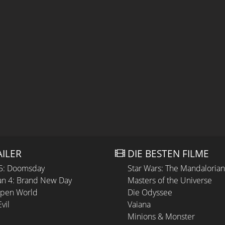
AILER
DIE BESTEN FILME
 5: Doomsday
Star Wars: The Mandaloria
n 4: Brand New Day
Masters of the Universe
Open World
Die Odyssee
vil
Vaiana
Minions & Monster