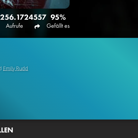
256.172
4557
95%
Aufrufe
Gefällt es
d
Emily Rudd
LLEN