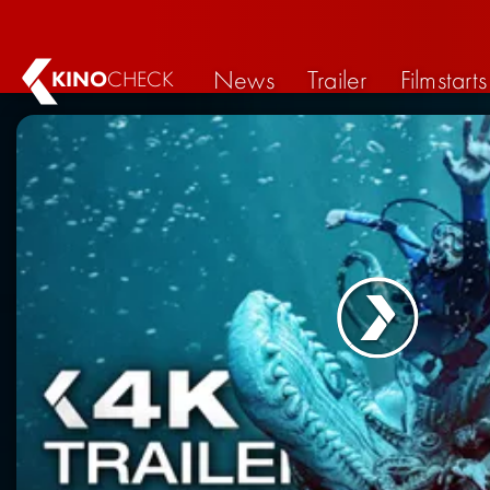
News
Trailer
Filmstarts
KINO
CHECK