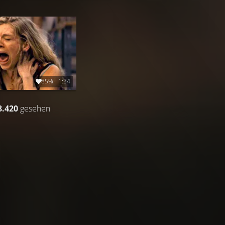
85%
1:34
8.420
gesehen