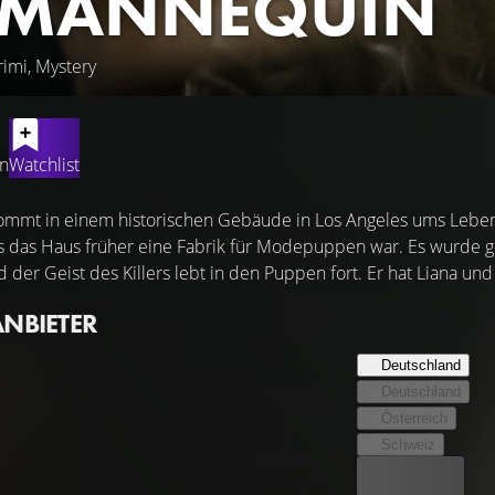
 MANNEQUIN
rimi, Mystery
en
Watchlist
ommt in einem historischen Gebäude in Los Angeles ums Leben. 
ss das Haus früher eine Fabrik für Modepuppen war. Es wurde 
 der Geist des Killers lebt in den Puppen fort. Er hat Liana un
ANBIETER
Deutschland
Deutschland
Österreich
Schweiz
Bester Preis