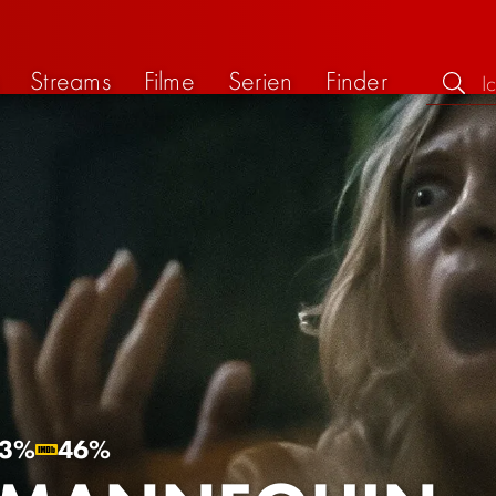
Streams
Filme
Serien
Finder
3%
46%