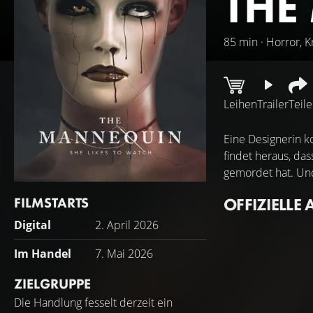
THE
85 min · Horror, K
Leihen
Trailer
Teil
Eine Designerin k
findet heraus, da
gemordet hat. Und
FILMSTARTS
OFFIZIELLE 
Digital
2. April 2026
Im Handel
7. Mai 2026
ZIELGRUPPE
Die Handlung fesselt derzeit ein