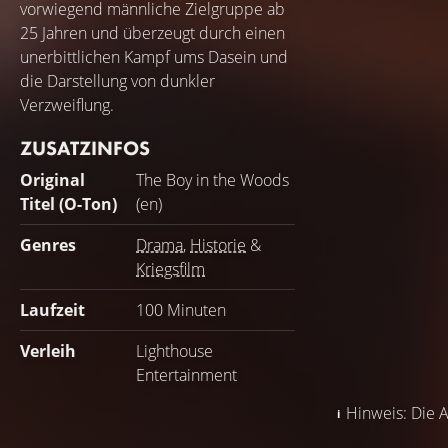
vorwiegend männliche Zielgruppe ab
25 Jahren und überzeugt durch einen
unerbittlichen Kampf ums Dasein und
die Darstellung von dunkler
Verzweiflung.
ZUSATZINFOS
Original
The Boy in the Woods
Titel (O-Ton)
(en)
Genres
Drama
,
Historie
&
Kriegsfilm
Laufzeit
100 Minuten
Verleih
Lighthouse
Entertainment
Hinweis: Die A