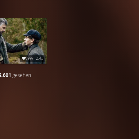
89%
2:43
5.601
gesehen