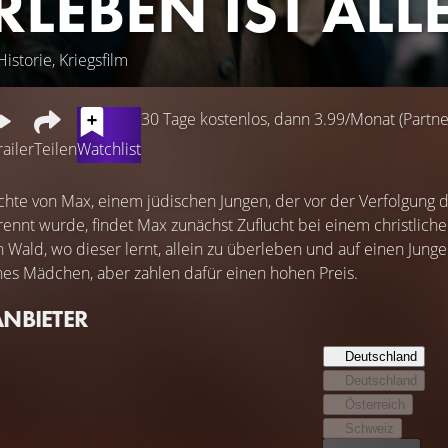
RLEBEN IST ALL
istorie, Kriegsfilm
30 Tage kostenlos, dann 3.99/Monat (Partner
railer
Teilen
Watchlist
hte von Max, einem jüdischen Jungen, der vor der Verfolgung d
trennt wurde, findet Max zunächst Zuflucht bei einem christlich
 Wald, wo dieser lernt, allein zu überleben und auf einen Junge
eines Mädchen, aber zahlen dafür einen hohen Preis.
ANBIETER
Deutschland
Deutschland
Österreich
Schweiz