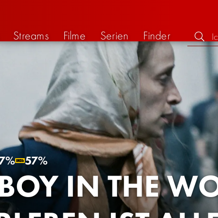
Streams
Filme
Serien
Finder
7%
57%
 BOY IN THE W