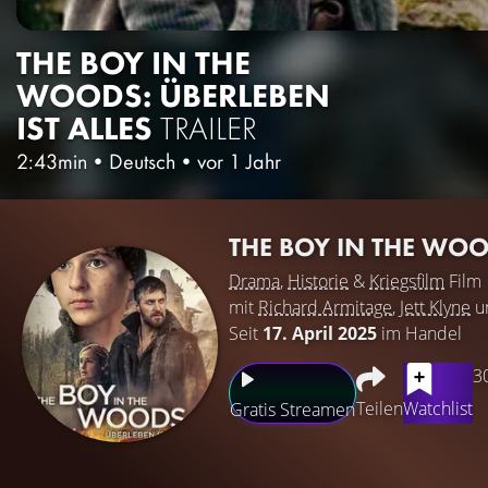
THE BOY IN THE
WOODS: ÜBERLEBEN
IST ALLES
TRAILER
2:43min
•
Deutsch
•
vor 1 Jahr
THE BOY IN THE WOO
Drama
,
Historie
&
Kriegsfilm
Film
mit
Richard Armitage
,
Jett Klyne
u
Seit
17. April 2025
im Handel
3
Teilen
Watchlist
Gratis Streamen