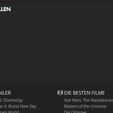
LLEN
AILER
DIE BESTEN FILME
 5: Doomsday
Star Wars: The Mandaloria
n 4: Brand New Day
Masters of the Universe
Open World
Die Odyssee