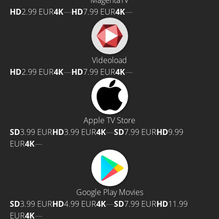
MagentaTV
HD
2.99 EUR
4K
—
HD
7.99 EUR
4K
—
Videoload
HD
2.99 EUR
4K
—
HD
7.99 EUR
4K
—
Apple TV Store
SD
3.99 EUR
HD
3.99 EUR
4K
—
SD
7.99 EUR
HD
9.99
EUR
4K
—
Google Play Movies
SD
3.99 EUR
HD
4.99 EUR
4K
—
SD
7.99 EUR
HD
11.99
EUR
4K
—