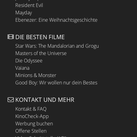
Resident Evil
Mayday
Ebenezer: Eine Weihnachtsgeschichte
DIE BESTEN FILME
Star Wars: The Mandalorian and Grogu
Masters of the Universe
Die Odyssee
Vaiana
Minions & Monster
Good Boy: Wir wollen nur dein Bestes
KONTAKT UND MEHR
Kontakt & FAQ
KinoCheck-App
Werbung buchen
Offene Stellen