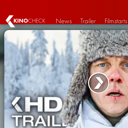
News
Trailer
Filmstarts
KINO
CHECK