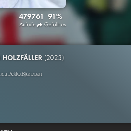
4797
61
91%
Aufrufe
Gefällt es
M HOLZFÄLLER
(2023)
nnu-Pekka Björkman