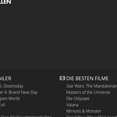
LLEN
AILER
DIE BESTEN FILME
 5: Doomsday
Star Wars: The Mandaloria
n 4: Brand New Day
Masters of the Universe
Open World
Die Odyssee
vil
Vaiana
Minions & Monster