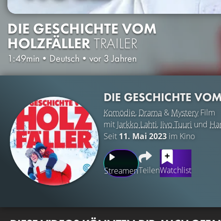
DIE GESCHICHTE VOM
HOLZFÄLLER
TRAILER
1:49min
•
Deutsch
•
vor 3 Jahren
DIE GESCHICHTE VO
Komödie
,
Drama
&
Mystery
Film
mit
Jarkko Lahti
,
Iivo Tuuri
und
Ha
Seit
11. Mai 2023
im Kino
Teilen
Watchlist
Streamen